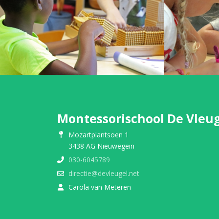
Montessorischool De Vleu
Mozartplantsoen 1
3438 AG Nieuwegein
030-6045789
directie@devleugel.net
Carola van Meteren