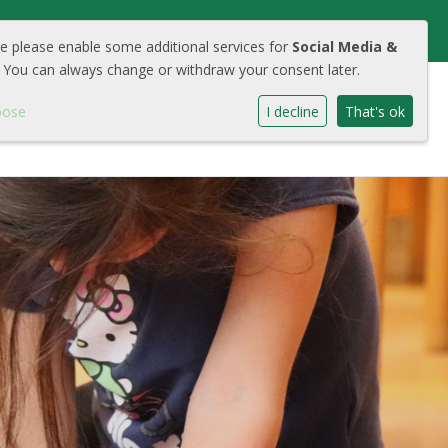
we please enable some additional services for
Social Media &
 You can always change or withdraw your consent later.
oose
I decline
That's ok
chool
Aanmelden
Contact
Cool Portaal