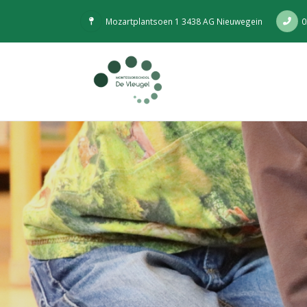
Mozartplantsoen 1 3438 AG Nieuwegein
0