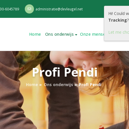
30-6045789
administratie@devleugel.net
Hi! Could 
Tracking
?
Let me ch
Home
Ons onderwijs
Onze mensen
Onze s
Profi Pendi
Home
»
Ons onderwijs
»
Profi Pendi