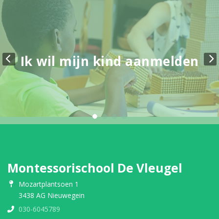
Ik wil mijn kind aanmelden
Montessorischool De Vleugel
Mozartplantsoen 1
3438 AG Nieuwegein
030-6045789