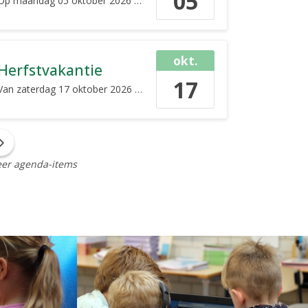
05
Op
maandag 05 oktober 2026
de gehele dag
okt.
Herfstvakantie
17
Van
zaterdag 17 oktober 2026
tot en met
zondag 25 oktober 2026
er agenda-items