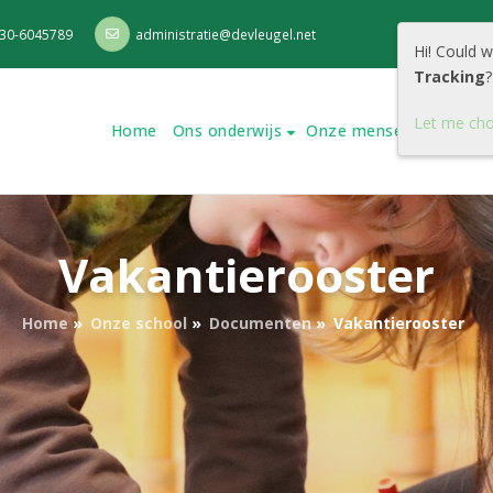
30-6045789
administratie@devleugel.net
Hi! Could 
Tracking
?
Let me ch
Home
Ons onderwijs
Onze mensen
Onze s
Vakantierooster
Home
»
Onze school
»
Documenten
»
Vakantierooster