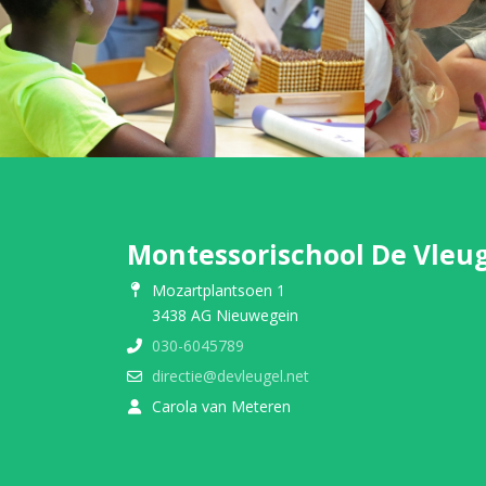
Montessorischool De Vleu
Mozartplantsoen 1
3438 AG Nieuwegein
030-6045789
directie@devleugel.net
Carola van Meteren