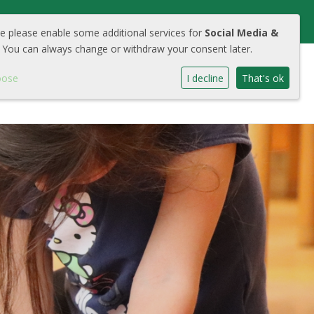
we please enable some additional services for
Social Media &
 You can always change or withdraw your consent later.
oose
I decline
That's ok
chool
Aanmelden
Contact
Cool Portaal