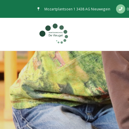
Mozartplantsoen 1 3438 AG Nieuwegein
0