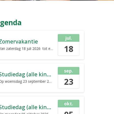
genda
jul.
Zomervakantie
18
Van
zaterdag 18 juli 2026
tot en met
zondag 30 augustus 2026
sep.
Studiedag (alle kinderen vrij)
23
Op
woensdag 23 september 2026
de gehele dag
okt.
Studiedag (alle kinderen vrij)