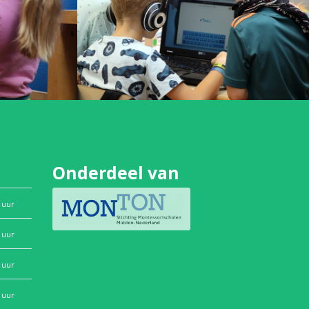
Onderdeel van
 uur
 uur
 uur
 uur