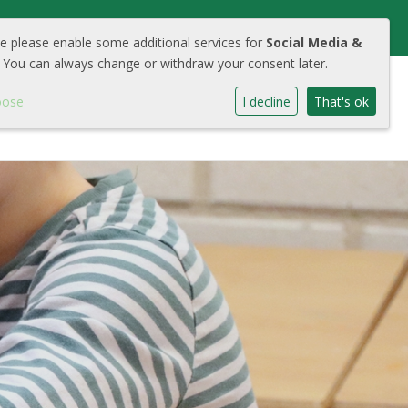
we please enable some additional services for
Social Media &
 You can always change or withdraw your consent later.
oose
I decline
That's ok
chool
Aanmelden
Contact
Cool Portaal