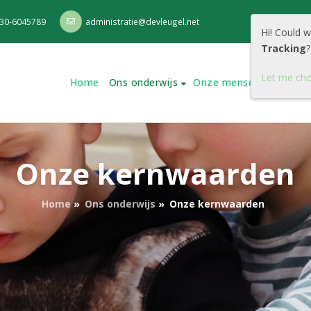
30-6045789
administratie@devleugel.net
Hi! Could 
Tracking
?
Let me ch
Home
Ons onderwijs
Onze mensen
Onze s
Onze kernwaarden
Home
»
Ons onderwijs
»
Onze kernwaarden