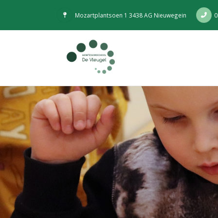
Mozartplantsoen 1 3438 AG Nieuwegein
0