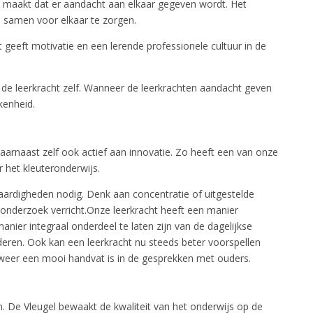
maakt dat er aandacht aan elkaar gegeven wordt. Het
 samen voor elkaar te zorgen.
t geeft motivatie en een lerende professionele cultuur in de
j de leerkracht zelf. Wanneer de leerkrachten aandacht geven
kenheid.
daarnaast zelf ook actief aan innovatie. Zo heeft een van onze
r het kleuteronderwijs.
aardigheden nodig. Denk aan concentratie of uitgestelde
l onderzoek verricht.Onze leerkracht heeft een manier
ier integraal onderdeel te laten zijn van de dagelijkse
nderen. Ook kan een leerkracht nu steeds beter voorspellen
t weer een mooi handvat is in de gesprekken met ouders.
n. De Vleugel bewaakt de kwaliteit van het onderwijs op de