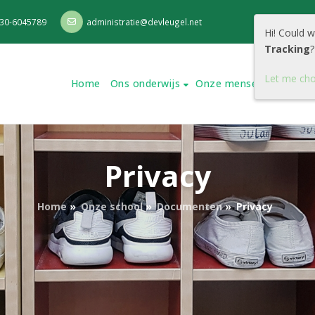
30-6045789
administratie@devleugel.net
Hi! Could 
Tracking
?
Let me ch
Home
Ons onderwijs
Onze mensen
Onze s
Privacy
Home
»
Onze school
»
Documenten
»
Privacy