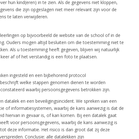
r hun kind(eren) in te zien. Als de gegevens niet kloppen,
evens die zijn opgeslagen niet meer relevant zijn voor de
ns te laten verwijderen.
eerlingen op bijvoorbeeld de website van de school of in de
ing. Ouders mogen altijd besluiten om die toestemming niet te
en. Als u toestemming heeft gegeven, blijven wij natuurlijk
eer af of het verstandig is een foto te plaatsen.
ekken ingesteld en een bijbehorend protocol
t beschrijft welke stappen genomen dienen te worden
geconstateerd waarbij persoonsgegevens betrokken zijn.
en datalek en een beveiligingsincident. We spreken van een
atie of informatiesystemen, waarbij de kans aanwezig is dat de
eid hiervan in gevaar is, of kan komen. Bij een datalek gaat
n heeft voor persoonsgegevens, waarbij de kans aanwezig is
 deze informatie. Het risico is dan groot dat zij deze
erspreiden. Conclusie: alle datalekken zijn