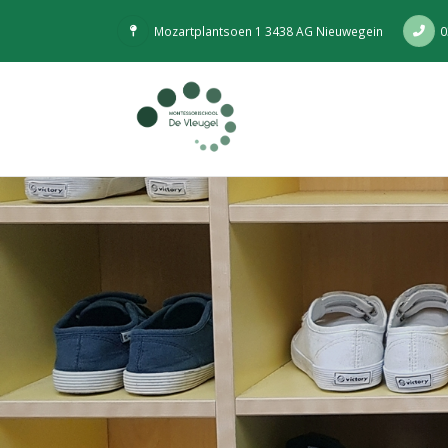
Mozartplantsoen 1 3438 AG Nieuwegein
0