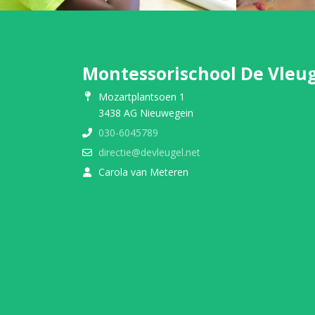
Montessorischool De Vleu
Mozartplantsoen 1
3438 AG Nieuwegein
030-6045789
directie@devleugel.net
Carola van Meteren