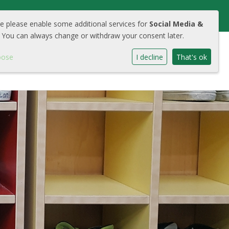
we please enable some additional services for
Social Media &
 You can always change or withdraw your consent later.
oose
I decline
That's ok
chool
Aanmelden
Contact
Cool Portaal