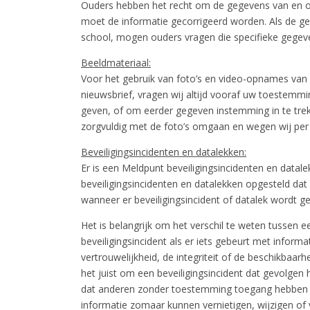
Ouders hebben het recht om de gegevens van en ove
moet de informatie gecorrigeerd worden. Als de geg
school, mogen ouders vragen die specifieke gegeve
Beeldmateriaal:
Voor het gebruik van foto’s en video-opnames van l
nieuwsbrief, vragen wij altijd vooraf uw toestemm
geven, of om eerder gegeven instemming in te trekk
zorgvuldig met de foto’s omgaan en wegen wij per k
Beveiligingsincidenten en datalekken:
Er is een Meldpunt beveiligingsincidenten en datal
beveiligingsincidenten en datalekken opgesteld da
wanneer er beveiligingsincident of datalek wordt 
Het is belangrijk om het verschil te weten tussen e
beveiligingsincident als er iets gebeurt met inform
vertrouwelijkheid, de integriteit of de beschikbaarh
het juist om een beveiligingsincident dat gevolge
dat anderen zonder toestemming toegang hebben tot
informatie zomaar kunnen vernietigen, wijzigen of v