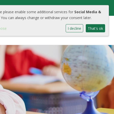
we please enable some additional services for
Social Media &
 You can always change or withdraw your consent later.
oose
I decline
That's ok
chool
Aanmelden
Contact
Cool Portaal