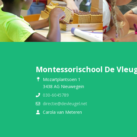
Montessorischool De Vleu
Mozartplantsoen 1
3438 AG Nieuwegein
030-6045789
directie@devleugel.net
Carola van Meteren