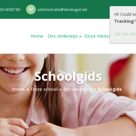
30-6045789
administratie@devleugel.net
Hi! Could 
Tracking
?
Let me ch
Home
Ons onderwijs
Onze mensen
Onze s
Schoolgids
Home
»
Onze school
»
Documenten
»
Schoolgids