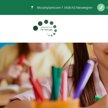
Mozartplantsoen 1 3438 AG Nieuwegein
0