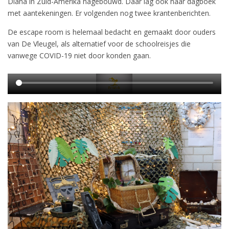
Diana in Zuid-Amerika nagebouwd. Daar lag ook haar dagboek
met aantekeningen. Er volgenden nog twee krantenberichten.
De escape room is helemaal bedacht en gemaakt door ouders
van De Vleugel, als alternatief voor de schoolreisjes die
vanwege COVID-19 niet door konden gaan.