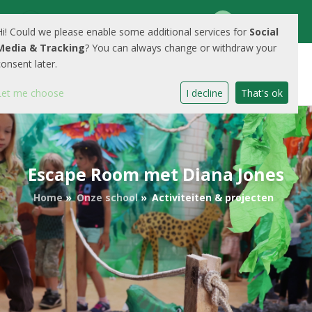
Mozartplantsoen 1 3438 AG Nieuwegein
030-6045789
Hi! Could we please enable some additional services for
Social
Media & Tracking
? You can always change or withdraw your
E-mailadres
consent later.
Let me choose
I decline
That's ok
Escape Room met Diana Jones
Home
»
Onze school
»
Activiteiten & projecten